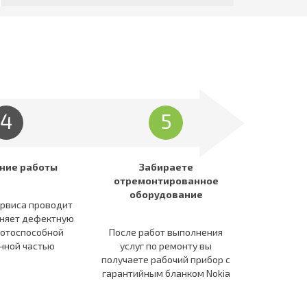
4
5
ние работы
Забираете
отремонтированное
оборудование
ервиса проводит
еняет дефектную
ботоспособной
После работ выполнения
нной частью
услуг по ремонту вы
получаете рабочий прибор c
гарантийным бланком Nokia