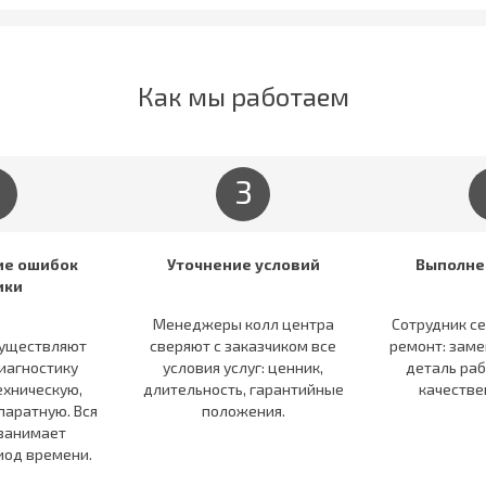
Как мы работаем
3
е ошибок
Уточнение условий
Выполне
ики
Менеджеры колл центра
Сотрудник с
существляют
сверяют c заказчиком все
ремонт: зам
иагностику
условия услуг: ценник,
деталь ра
ехническую,
длительность, гарантийные
качестве
аратную. Вся
положения.
занимает
иод времени.