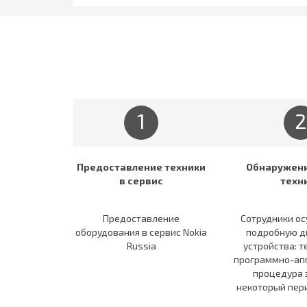
1
2
Предоставление техники
Обнаружени
в сервис
техн
Предоставление
Сотрудники о
оборудования в сервис Nokia
подробную д
Russia
устройства: т
программно-апп
процедура 
некоторый пер